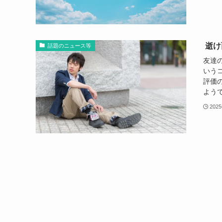
逝け
話題のニュース等
友達
いう
評価
ようで
202