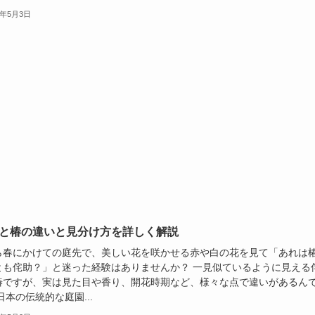
5年5月3日
と椿の違いと見分け方を詳しく解説
ら春にかけての庭先で、美しい花を咲かせる赤や白の花を見て「あれは
とも侘助？」と迷った経験はありませんか？ 一見似ているように見える
椿ですが、実は見た目や香り、開花時期など、様々な点で違いがあるん
日本の伝統的な庭園...