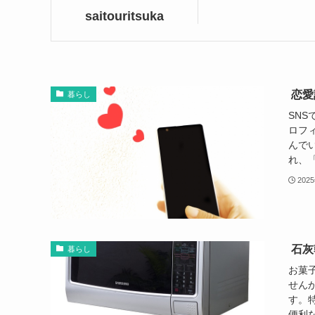
saitouritsuka
恋愛
暮らし
SN
ロフ
んで
れ、「
202
石灰
暮らし
お菓
せん
す。
便利な