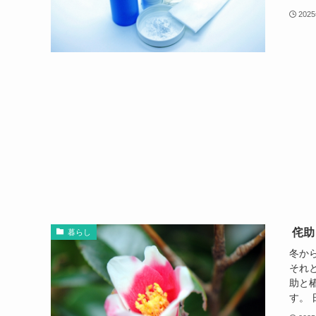
202
侘助
暮らし
冬か
それ
助と
す。 