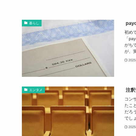
pay
暮らし
初め
「pa
がち
が、実
202
注釈
エンタメ
コン
たこ
だろ
でしょ
202