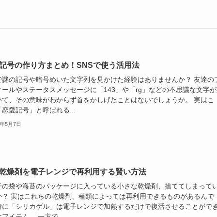
記号の作り方まとめ！SNSで使う活用法
Sで謎の記号や暗号めいた文字列を見かけた経験はありませんか？ 友達の
ィールやステータスメッセージに「143」や「rg」などの不思議な文字が
いて、その意味がわからず首をかしげたことはないでしょうか。 実はこ
恋愛記号」と呼ばれる...
5年5月7日
乾燥剤を電子レンジで再利用する賢い方法
子の袋や海苔のパッケージに入っている小さな乾燥剤、捨ててしまって
か？ 実はこれらの乾燥剤、種類によっては再利用できるものがあるんで
特に「シリカゲル」は電子レンジで加熱するだけで復活させることがで
アイテム。 一方で...