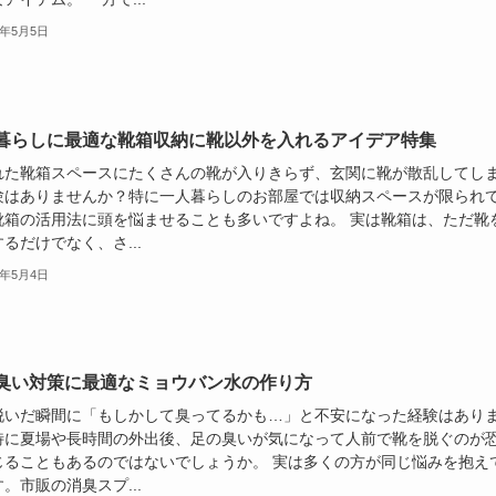
5年5月5日
暮らしに最適な靴箱収納に靴以外を入れるアイデア特集
れた靴箱スペースにたくさんの靴が入りきらず、玄関に靴が散乱してし
験はありませんか？特に一人暮らしのお部屋では収納スペースが限られ
靴箱の活用法に頭を悩ませることも多いですよね。 実は靴箱は、ただ靴
るだけでなく、さ...
5年5月4日
臭い対策に最適なミョウバン水の作り方
脱いだ瞬間に「もしかして臭ってるかも…」と不安になった経験はあり
特に夏場や長時間の外出後、足の臭いが気になって人前で靴を脱ぐのが
じることもあるのではないでしょうか。 実は多くの方が同じ悩みを抱え
。市販の消臭スプ...