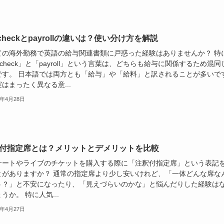
checkとpayrollの違いは？使い分け方を解説
ての海外勤務で英語の給与関連書類に戸惑った経験はありませんか？ 特
ycheck」と「payroll」という言葉は、どちらも給与に関係するため混同
です。 日本語では両方とも「給与」や「給料」と訳されることが多いで
はまったく異なる意...
5年4月28日
付指定席とは？メリットとデメリットを比較
サートやライブのチケットを購入する際に「注釈付指定席」という表記
とがありますか？ 通常の指定席より少し安いけれど、「一体どんな席な
う？」と不安になったり、「見えづらいのかな」と悩んだりした経験は
うか。 特に人気...
5年4月27日