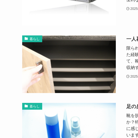
202
一人
暮らし
限ら
た経
て、
収納す
202
足の
暮らし
靴を
か？
に感
います