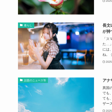
202
長文
暮らし
が持
「ス
た…
には
ね。 
202
アナ
話題のニュース等
異国
でも
ても
ザース
202