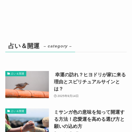
占い＆開運
– category –
幸運の訪れ？ヒヨドリが家に来る
占い＆開運
理由とスピリチュアルサインと
は？
2025年9月14日
ミサンガ色の意味を知って開運す
占い＆開運
る方法！恋愛運を高める選び方と
願いの込め方