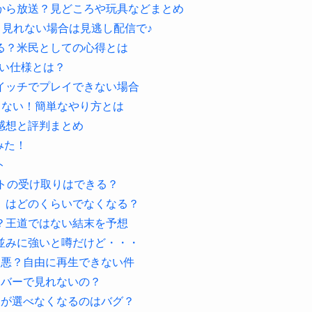
から放送？見どころや玩具などまとめ
？見れない場合は見逃し配信で♪
る？米民としての心得とは
しい仕様とは？
イッチでプレイできない場合
らない！簡単なやり方とは
感想と評判まとめ
みた！
ト
ットの受け取りはできる？
」はどのくらいでなくなる？
？王道ではない結末を予想
並みに強いと噂だけど・・・
改悪？自由に再生できない件
ーバーで見れないの？
トが選べなくなるのはバグ？