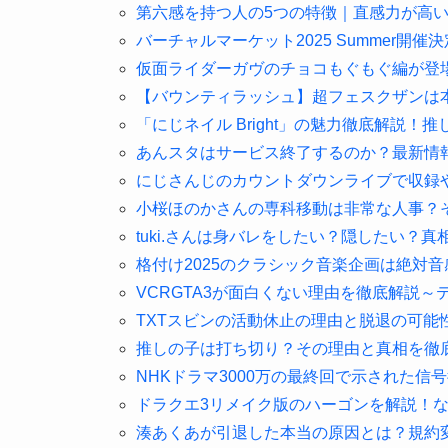
第六感を持つ人の5つの特徴｜直感力が高
バーチャルマーケット2025 Summer
仮面ライダーガヴのチョコもぐもぐ編が登
【バウンティラッシュ】超フェスクザンは
「にじネイル Bright」の魅力徹底解説
あんスタはサービス終了するのか？最新情
にじさんじのカウントダウンライブで収録
小桜ほのかさんの専科移動は非常な人事？
tuki.さんは身バレをしたい？隠したい？真
格付け2025のクラシック音楽企画は絶対
VCRGTA3が面白くない理由を徹底解説
TXTスビンの活動休止の理由と脱退の可能
推しの子は打ち切り？その理由と真相を徹
NHKドラマ3000万の最終回で示された信
ドラクエ3リメイク版のハーゴンを解説！
湊あくあが引退した本当の原因とは？規約