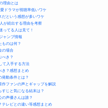
の理由とは
恋愛ドラマが視聴率低いワケ
スだという感想が多いワケ
る人が続出する理由を考察
迷ってる人は見て！
）ジャンプ情報
たものは何？
金の場合
ぶべき？
携して入手する方法
べき？感想まとめ
の発動条件とは？
原作ファンの声とギャップを解説
らすじと気になる結末は？
公の声優さんは誰？
？テレビとの違い等感想まとめ