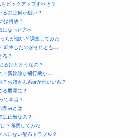
奈さんをピックアップすべき？
いるのは何が狙い？
のは何故？
気になった方へ
どっちが強い？調査してみた
？ 転生したのかそれとも…
きる？
じるけどどうなの？
れ？新幹線か飛行機か…
？お姉さん系orかわいい系？
てる展開に？
って本当？
の理由とは
方は正当なの？
意味は？考察してみた
クスにない配布トラブル？