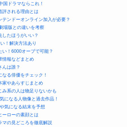
・中国ドラマならこれ！
酷評される理由とは
ンテンドーオンライン加入が必要？
劇場版との違いを考察
先したほうがいい？
ない！解決方法あり
い！6000オーブで可能？
撃情報などまとめ
さんは誰？
になる俳優をチェック！
本家やあらすじまとめ
こみ系の人は物足りないかも
？気になる人物像と過去作品！
家や気になる結末を予想
ヒーローの素顔とは
ラマの見どころを徹底解説