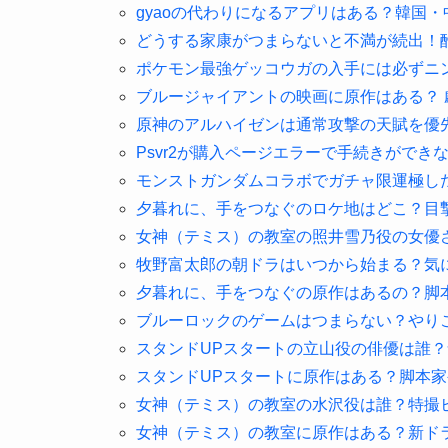
gyaoの代わりになるアプリはある？韓国
どうする家康がつまらないと不満が続出！
ポケモン最強ゲッコウガの入手には必ずニ
ブルージャイアントの映画に原作はある？ 
原神のアルハイゼンは通常攻撃の天賦を優
Psvr2が購入ページエラーで手続きができ
モンストガンダムコラボでガチャ限運極した
夕暮れに、手をつなぐのロケ地はどこ？目
女神（テミス）の教室の照井雪乃役の女優
牧野富太郎の朝ドラはいつから始まる？気
夕暮れに、手をつなぐの原作はあるの？脚
ブルーロックのゲームはつまらない？やり
スタンドUPスタートの立山役の俳優は誰
スタンドUPスタートに原作はある？脚本
女神（テミス）の教室の水沢役は誰？特撮
女神（テミス）の教室に原作はある？新ド