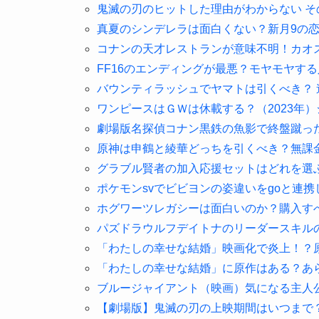
鬼滅の刃のヒットした理由がわからない そ
真夏のシンデレラは面白くない？新月9の
コナンの天才レストランが意味不明！カオ
FF16のエンディングが最悪？モヤモヤす
バウンティラッシュでヤマトは引くべき？ 
ワンピースはＧＷは休載する？（2023年
劇場版名探偵コナン黒鉄の魚影で終盤蹴っ
原神は申鶴と綾華どっちを引くべき？無課
グラブル賢者の加入応援セットはどれを選
ポケモンsvでビビヨンの姿違いをgoと連
ホグワーツレガシーは面白いのか？購入す
パズドラウルフデイトナのリーダースキル
「わたしの幸せな結婚」映画化で炎上！？
「わたしの幸せな結婚」に原作はある？あ
ブルージャイアント（映画）気になる主人
【劇場版】鬼滅の刃の上映期間はいつまで