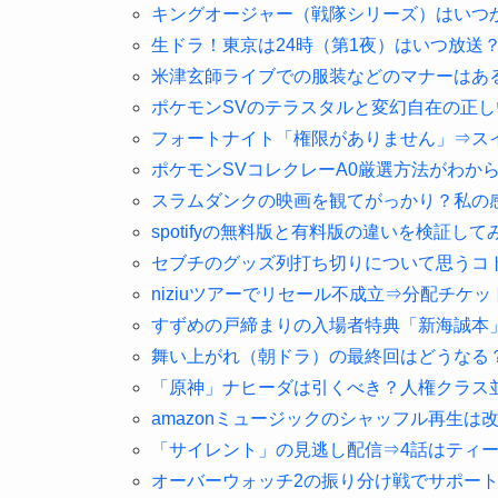
キングオージャー（戦隊シリーズ）はいつ
生ドラ！東京は24時（第1夜）はいつ放送
米津玄師ライブでの服装などのマナーはあ
ポケモンSVのテラスタルと変幻自在の正
フォートナイト「権限がありません」⇒ス
ポケモンSVコレクレーA0厳選方法がわか
スラムダンクの映画を観てがっかり？私の
spotifyの無料版と有料版の違いを検証して
セブチのグッズ列打ち切りについて思うコ
niziuツアーでリセール不成立⇒分配チケ
すずめの戸締まりの入場者特典「新海誠本
舞い上がれ（朝ドラ）の最終回はどうなる
「原神」ナヒーダは引くべき？人権クラス
amazonミュージックのシャッフル再生は
「サイレント」の見逃し配信⇒4話はティ
オーバーウォッチ2の振り分け戦でサポー