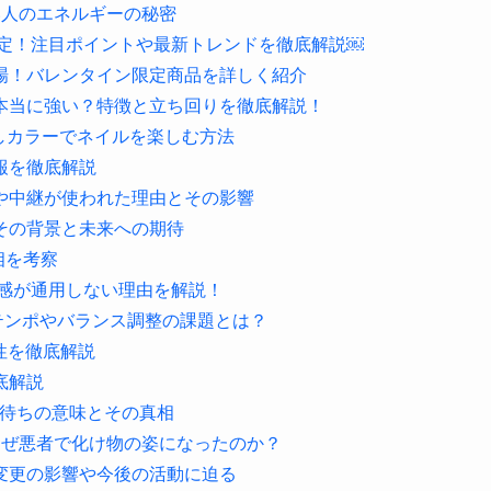
い人のエネルギーの秘密
開催決定！注目ポイントや最新トレンドを徹底解説￼
場！バレンタイン限定商品を詳しく紹介
本当に強い？特徴と立ち回りを徹底解説！
！推しカラーでネイルを楽しむ方法
報を徹底解説
や中継が使われた理由とその影響
その背景と未来への期待
相を考察
音感が通用しない理由を解説！
～テンポやバランス調整の課題とは？
性を徹底解説
底解説
号待ちの意味とその真相
なぜ悪者で化け物の姿になったのか？
変更の影響や今後の活動に迫る