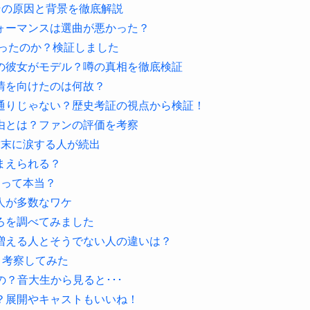
その原因と背景を徹底解説
フォーマンスは選曲が悪かった？
かったのか？検証しました
の彼女がモデル？噂の真相を徹底検証
情を向けたのは何故？
通りじゃない？歴史考証の視点から検証！
由とは？ファンの評価を考察
結末に涙する人が続出
まえられる？
るって本当？
人が多数なワケ
ろを調べてみました
増える人とそうでない人の違いは？
？考察してみた
の？音大生から見ると･･･
？展開やキャストもいいね！