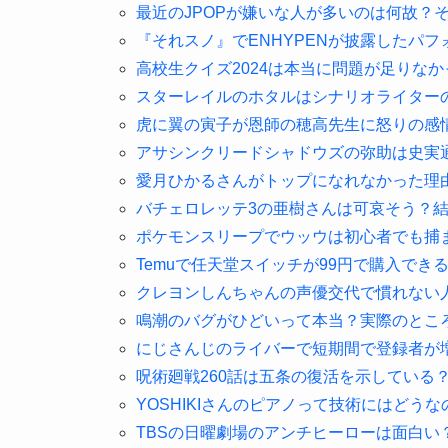
最近のJPOPが嫌いな人が多いのは何故？
『それスノ』でENHYPENが披露したパ
高校生クイズ2024は本当に問題が足りな
スターレイルのホタルはシナリオライター
虎に翼の寅子が恩師の穂高先生に怒りの感
アサシンクリードシャドウズの弥助は史実
愛月ひかるさんがトップになれなかった理
バチェロレッテ3の亜樹さんは可哀そう？
ポケモンスリープでウッウは初心者でも捕
Temuで任天堂スイッチが99円で購入でき
クレヨンしんちゃんの声優交代で慣れない
鳴潮のバグがひどいって本当？実際のとこ
にじさんじのライバーで短期間で登録者が
呪術廻戦260話は五条の復活を示している
YOSHIKIさんのピアノって技術にはどうな
TBSの日曜劇場のアンチヒーローは面白い