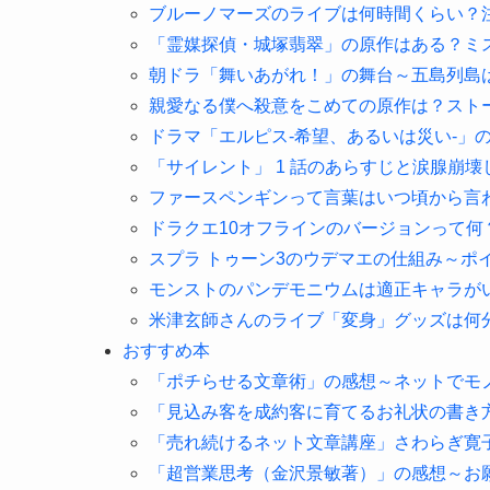
ブルーノマーズのライブは何時間くらい？
「霊媒探偵・城塚翡翠」の原作はある？ミ
朝ドラ「舞いあがれ！」の舞台～五島列島
親愛なる僕へ殺意をこめての原作は？スト
ドラマ「エルピス-希望、あるいは災い-」
「サイレント」 1 話のあらすじと涙腺崩
ファースペンギンって言葉はいつ頃から言
ドラクエ10オフラインのバージョンって何
スプラ トゥーン3のウデマエの仕組み～ポ
モンストのパンデモニウムは適正キャラが
米津玄師さんのライブ「変身」グッズは何
おすすめ本
「ポチらせる文章術」の感想～ネットでモ
「見込み客を成約客に育てるお礼状の書き
「売れ続けるネット文章講座」さわらぎ寛
「超営業思考（金沢景敏著）」の感想～お