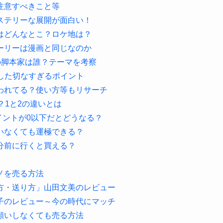
注意すべきこと等
ステリーな展開が面白い！
はどんなとこ？ロケ地は？
ーリーは漫画と同じなのか
の脚本家は誰？テーマを考察
壊した切なすぎるポイント
われてる？使い方等もリサーチ
？1と2の違いとは
イントが0以下だとどうなる？
いなくても運極できる？
分前に行くと買える？
ノを売る方法
方・送り方」山田文美のレビュー
子のレビュー～今の時代にマッチ
願いしなくても売る方法