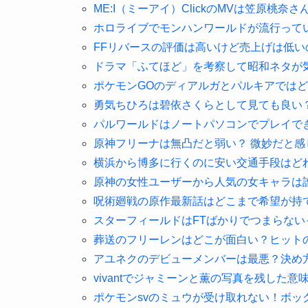
ME:I（ミーアイ）ClickのMVは笠原桃
ホロライブでモンハンワールドが流行って
FFリバースの評価は高いけど売上げは低い
ドラマ「ふてほど」を考察して昭和ネタが
ポケモンGOのディアルガとパルキアでは
勇気ちひろは碧依さくらとして見ても良い
パルワールドはノートパソコンでプレイで
原神フリーナは無凸だと弱い？ 微妙だと感
横浜から博多に行くのに安い交通手段はど
原神の女性ユーザーから人気の女キャラは誰
呪術廻戦の原作最新話はどこまで希望が持
スターフィールドはFTばかりでつまらない
葬送のフリーレンはどこが面白い？ヒット
アユネクのデビューメンバーは最悪？決め
vivantでジャミーンと薫の写真を残した
ポケモンsvのミュウが受け取れない！ボッ