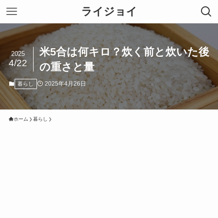
ライジョイ
米5合は何キロ？炊く前と炊いた後
2025
4/22
の重さと量
2025年4月26日
暮らし
ホーム
暮らし