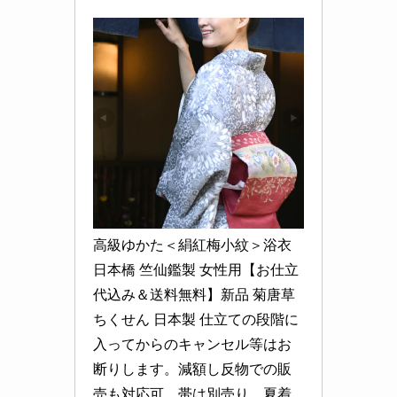
高級ゆかた＜絹紅梅小紋＞浴衣 
日本橋 竺仙鑑製 女性用【お仕立
代込み＆送料無料】新品 菊唐草 
ちくせん 日本製 仕立ての段階に
入ってからのキャンセル等はお
断りします。減額し反物での販
売も対応可。帯は別売り。夏着