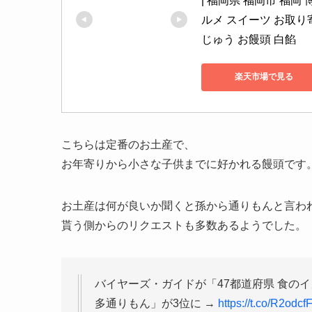
| 福岡県 福岡市 福岡
ルメ スイーツ お取り
じゅう お饅頭 白餡
楽天市場で見る
こちらは定番のお土産で、
お年寄りから小さな子供までに好かれる饅頭です
お土産は何が良いか聞くと孫から通りもんと言わ
貰う側からのリクエストも多数あるようでした。
バイヤーズ・ガイドが「47都道府県 食の
多通りもん」が3位に →
https://t.co/R2odcfF