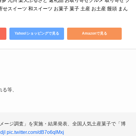
 博多 九州 楽天ふるさと 返礼品 お取り寄せグルメ 取り寄せ グ
寄せスイーツ 和スイーツ お菓子 菓子 土産 お土産 饅頭 まん
Yahoo!ショッピングで見る
Amazonで見る
。
れる等、
イメージ調査」を実施・結果発表、全国人気土産菓子で「博
djI
pic.twitter.com/dB7o6qIMxj