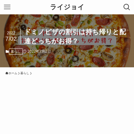
ライジョイ
ドミノピザの割引は持ち帰りと配
2022
7/02
達どっちがお得？
2022年7月2日
暮らし
ホーム
暮らし