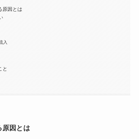
る原因とは
い
流入
こと
る原因とは