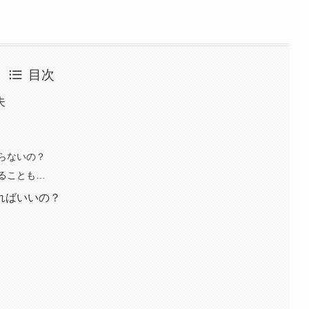
目次
夫
らないの？
ることも…
ればいいの？