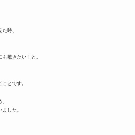
見た時、
にも敷きたい！と。
てことです。
め、
いました。