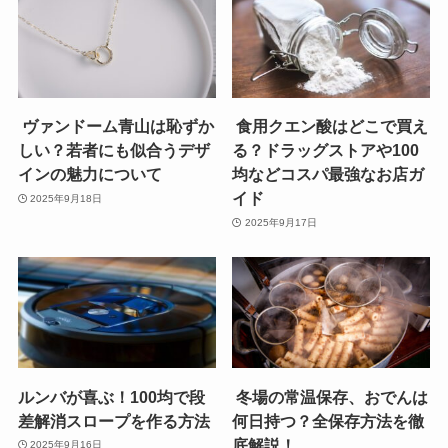
ヴァンドーム青山は恥ずか
食用クエン酸はどこで買え
しい？若者にも似合うデザ
る？ドラッグストアや100
インの魅力について
均などコスパ最強なお店ガ
イド
2025年9月18日
2025年9月17日
ルンバが喜ぶ！100均で段
冬場の常温保存、おでんは
差解消スロープを作る方法
何日持つ？全保存方法を徹
底解説！
2025年9月16日