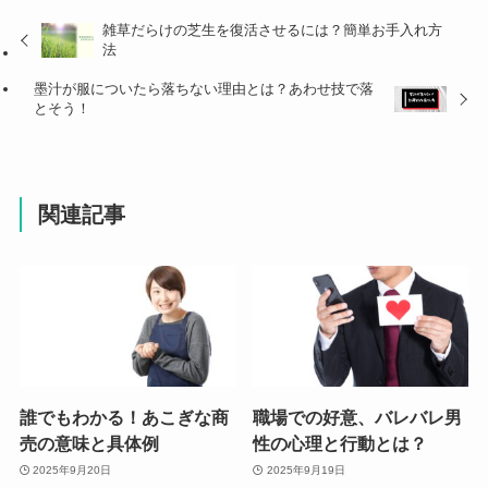
雑草だらけの芝生を復活させるには？簡単お手入れ方
法
墨汁が服についたら落ちない理由とは？あわせ技で落
とそう！
関連記事
誰でもわかる！あこぎな商
職場での好意、バレバレ男
売の意味と具体例
性の心理と行動とは？
2025年9月20日
2025年9月19日