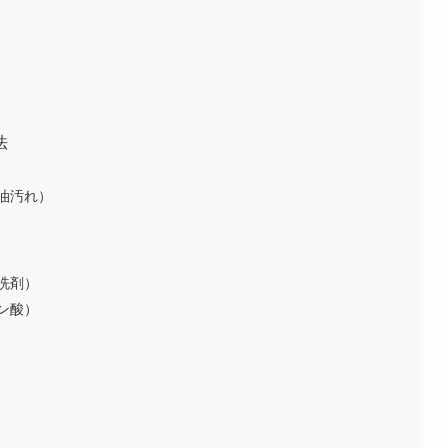
法
油汚れ）
洗剤）
ン酸）