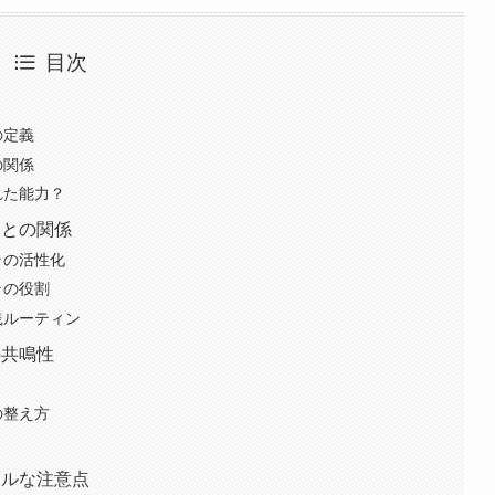
目次
の定義
の関係
れた能力？
ラとの関係
ラの活性化
ラの役割
践ルーティン
の共鳴性
の整え方
アルな注意点