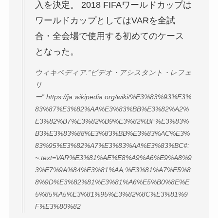
入を決定。
2018 FIFAワールドカップは
ワールドカップとしてはVARを全試
合・全会場で使用する初めてのケース
となった。
ウィキペディア.”ビデオ・アシスタント・レフェ
リ
ー”.https://ja.wikipedia.org/wiki/%E3%83%93%E3%
83%87%E3%82%AA%E3%83%BB%E3%82%A2%
E3%82%B7%E3%82%B9%E3%82%BF%E3%83%
B3%E3%83%88%E3%83%BB%E3%83%AC%E3%
83%95%E3%82%A7%E3%83%AA%E3%83%BC#:
~:text=VAR%E3%81%AE%E8%A9%A6%E9%A8%9
3%E7%9A%84%E3%81%AA,%E3%81%A7%E5%8
8%9D%E3%82%81%E3%81%A6%E5%B0%8E%E
5%85%A5%E3%81%95%E3%82%8C%E3%81%9
F%E3%80%82