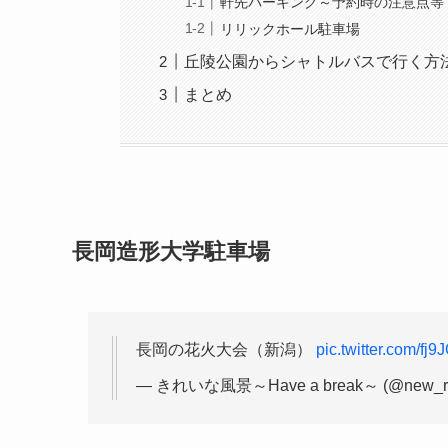
軒先パーキング～予約時の注意点等
リリックホール駐車場
丘陵公園からシャトルバスで行く方
まとめ
長岡造形大学駐車場
長岡の花火大会（新潟）
pic.twitter.com/f
— きれいな風景～Have a break～ (@new_r