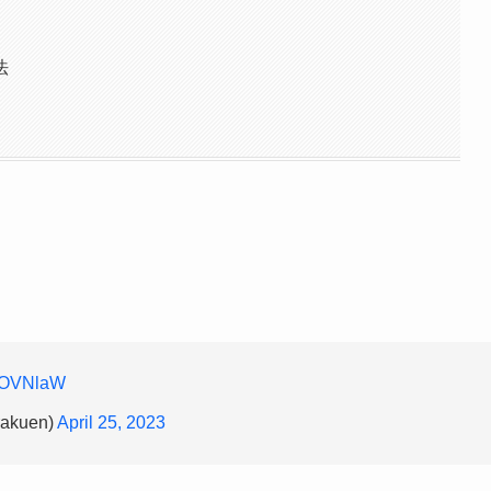
法
j9JOVNlaW
akuen)
April 25, 2023