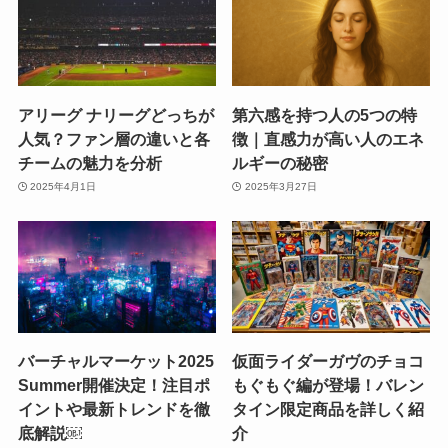
アリーグ ナリーグどっちが
第六感を持つ人の5つの特
人気？ファン層の違いと各
徴｜直感力が高い人のエネ
チームの魅力を分析
ルギーの秘密
2025年4月1日
2025年3月27日
バーチャルマーケット2025
仮面ライダーガヴのチョコ
Summer開催決定！注目ポ
もぐもぐ編が登場！バレン
イントや最新トレンドを徹
タイン限定商品を詳しく紹
底解説￼
介