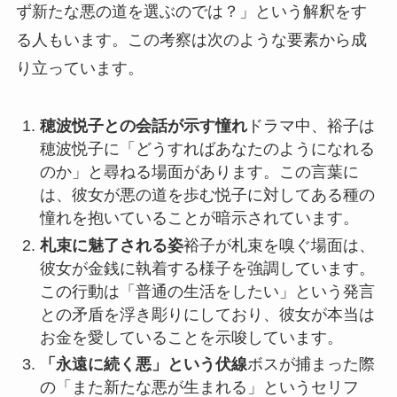
ず新たな悪の道を選ぶのでは？」という解釈をす
る人もいます。この考察は次のような要素から成
り立っています。
穂波悦子との会話が示す憧れ
ドラマ中、裕子は
穂波悦子に「どうすればあなたのようになれる
のか」と尋ねる場面があります。この言葉に
は、彼女が悪の道を歩む悦子に対してある種の
憧れを抱いていることが暗示されています。
札束に魅了される姿
裕子が札束を嗅ぐ場面は、
彼女が金銭に執着する様子を強調しています。
この行動は「普通の生活をしたい」という発言
との矛盾を浮き彫りにしており、彼女が本当は
お金を愛していることを示唆しています。
「永遠に続く悪」という伏線
ボスが捕まった際
の「また新たな悪が生まれる」というセリフ