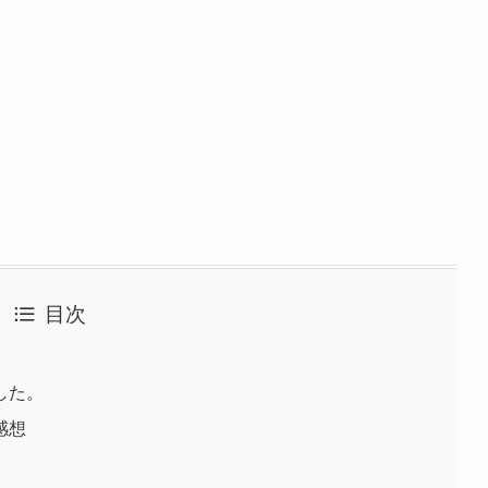
目次
した。
感想