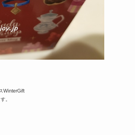
terGift
ます。